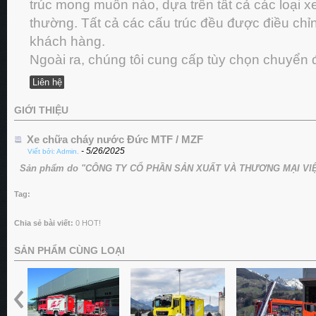
trúc mong muốn nào, dựa trên tất cả các loại 
thường. Tất cả các cấu trúc đều được điều chỉ
khách hàng.
Ngoài ra, chúng tôi cung cấp tùy chọn chuyển đổ
Liên hệ
GIỚI THIỆU
Xe chữa cháy nước Đức MTF / MZF
- 5/26/2025
Viết bởi: Admin.
Sản phẩm do "CÔNG TY CỔ PHẦN SẢN XUẤT VÀ THƯƠNG MẠI VIỆT
Tag:
Chia sẻ bài viết:
0
HOT!
SẢN PHẨM CÙNG LOẠI