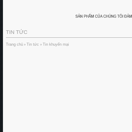
TIN TỨC
Trang chủ
Tin tức
Tin khuyến mại
»
»