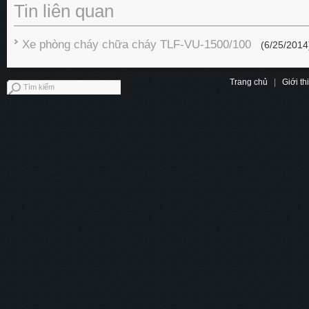
Tin liên quan
Xe phòng cháy chữa cháy TLF-VU-1500/100
(6/25/2014
Trang chủ
|
Giới th