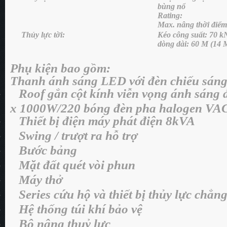
bùng nổ
Rating:
Max. nâng thời điể
Thủy lực tời:
Kéo công suất: 70 k
dòng dài: 60 M (14
Phụ kiện bao gồm:
Thanh ánh sáng LED với đèn chiếu sáng
Roof gắn cột kính viễn vọng ánh sáng đ
·
x 1000W/220 bóng đèn pha halogen VA
Thiết bị điện máy phát điện 8kVA
·
Swing / trượt ra hỗ trợ
·
Bước bảng
·
Mặt đất quét vòi phun
·
Máy thở
·
Series cứu hộ và thiết bị thủy lực chẳn
·
Hệ thống túi khí bảo vệ
·
Bộ nâng thuỷ lực
·