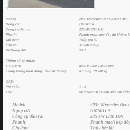
Model:
2032 Mercedes Benz Actros 4x2
Động cơ:
OM501LA
Công cụ đầu ra:
235 kW (320 HP)
Phanh:
Phanh mạch kép đầy đủ không k
Chỉ đạo:
Thủy lực lái
Lốp xe:
315/80 R 22,5
Hệ thống điện:
24 V
Thông số kỹ thuật:
L x W x H:
8490 x 2550 x 3500 mm
Trọng lượng hoạt động: Trục hệ thống:
Khoảng. 18.700 kg
CAB:
Phi đoàn:
1 + 3
Loại:
Mercedes Benz ban đầu cab "dài
Model:
2032 Mercedes Benz 
Động cơ:
OM501LA
Công cụ đầu ra:
235 kW (320 HP)
Phanh:
Phanh mạch kép đầy
Chỉ đạo:
Thủy lực lái