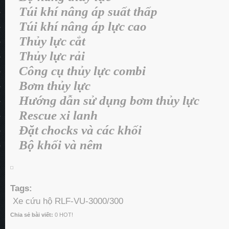
Túi khí nâng áp suất thấp
·
Túi khí nâng áp lực cao
·
Thủy lực cắt
·
Thủy lực rải
·
Công cụ thủy lực combi
·
Bơm thủy lực
·
Hướng dẫn sử dụng bơm thủy lực
·
Rescue xi lanh
·
Đặt chocks và các khối
·
Bộ khối và nêm
·
Tags:
Xe cứu hộ RLF-VU-3000/300
Chia sẻ bài viết:
0
HOT!