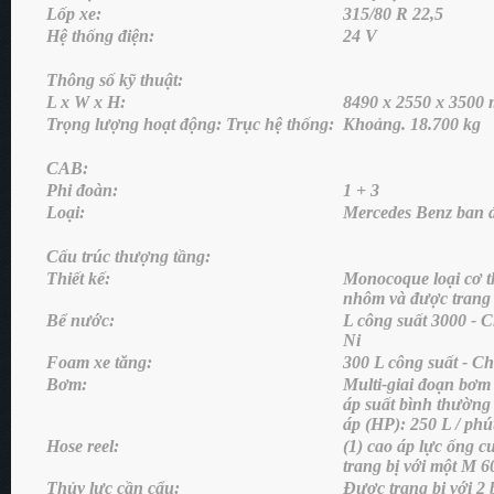
Lốp xe:
315/80 R 22,5
Hệ thống điện:
24 V
Thông số kỹ thuật:
L x W x H:
8490 x 2550 x 3500
Trọng lượng hoạt động: Trục hệ thống:
Khoảng. 18.700 kg
CAB:
Phi đoàn:
1 + 3
Loại:
Mercedes Benz ban 
Cấu trúc thượng tầng:
Thiết kế:
Monocoque loại cơ t
nhôm và được trang 
Bể nước:
L công suất 3000 - C
Ni
Foam xe tăng:
300 L công suất - Chấ
Bơm:
Multi-giai đoạn bơm
áp suất bình thường
áp (HP): 250 L / ph
Hose reel:
(1) cao áp lực ống c
trang bị với một M 
Thủy lực cần cẩu:
Được trang bị với 2 