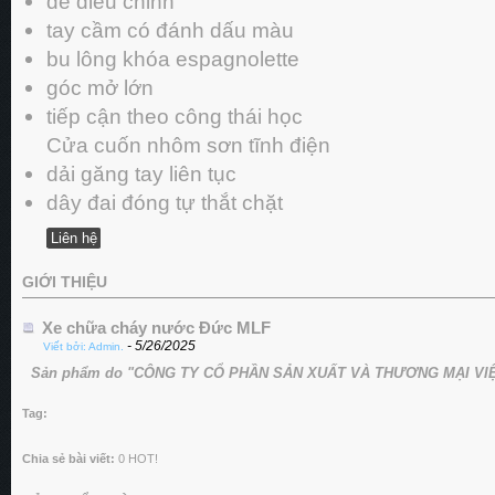
dễ điều chỉnh
tay cầm có đánh dấu màu
bu lông khóa espagnolette
góc mở lớn
tiếp cận theo công thái học
Cửa cuốn nhôm sơn tĩnh điện
dải găng tay liên tục
dây đai đóng tự thắt chặt
Liên hệ
GIỚI THIỆU
Xe chữa cháy nước Đức MLF
- 5/26/2025
Viết bởi: Admin.
Sản phẩm do "CÔNG TY CỔ PHẦN SẢN XUẤT VÀ THƯƠNG MẠI VIỆT
Tag:
Chia sẻ bài viết:
0
HOT!