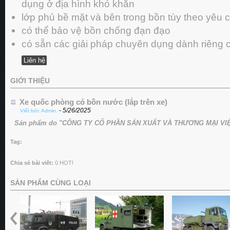
dụng ở địa hình khó khăn
lớp phủ bề mặt và bên trong bồn tùy theo yêu 
có thể bảo vệ bồn chống đạn đạo
có sẵn các giải pháp chuyên dụng dành riêng
Liên hệ
GIỚI THIỆU
Xe quốc phòng có bồn nước (lắp trên xe)
- 5/26/2025
Viết bởi: Admin.
Sản phẩm do "CÔNG TY CỔ PHẦN SẢN XUẤT VÀ THƯƠNG MẠI VIỆT
Tag:
Chia sẻ bài viết:
0
HOT!
SẢN PHẨM CÙNG LOẠI