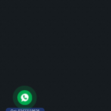
Gọi: 02422119626