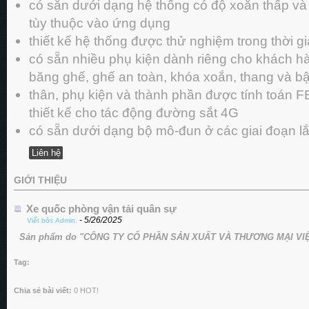
có sẵn dưới dạng hệ thống có độ xoắn thấp và
tùy thuộc vào ứng dụng
thiết kế hệ thống được thử nghiệm trong thời gi
có sẵn nhiều phụ kiện dành riêng cho khách h
băng ghế, ghế an toàn, khóa xoắn, thang và b
thân, phụ kiện và thành phần được tính toán F
thiết kế cho tác động đường sắt 4G
có sẵn dưới dạng bộ mô-đun ở các giai đoạn l
Liên hệ
GIỚI THIỆU
Xe quốc phòng vận tải quân sự
- 5/26/2025
Viết bởi: Admin.
Sản phẩm do "CÔNG TY CỔ PHẦN SẢN XUẤT VÀ THƯƠNG MẠI VIỆT
Tag:
Chia sẻ bài viết:
0
HOT!