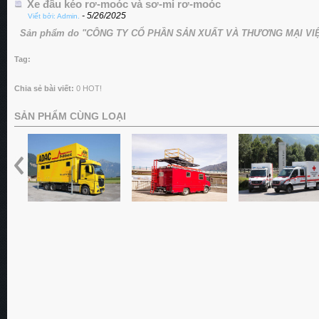
Xe đầu kéo rơ-moóc và sơ-mi rơ-moóc
- 5/26/2025
Viết bởi: Admin.
Sản phẩm do "CÔNG TY CỔ PHẦN SẢN XUẤT VÀ THƯƠNG MẠI VIỆT
Tag:
Chia sẻ bài viết:
0
HOT!
SẢN PHẨM CÙNG LOẠI