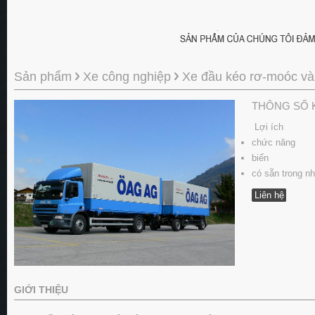
Sản phẩm
Xe công nghiệp
Xe đầu kéo rơ-moóc và
THÔNG SỐ 
Lợi ích
chức năng
biến
có sẵn trong n
Liên hệ
GIỚI THIỆU