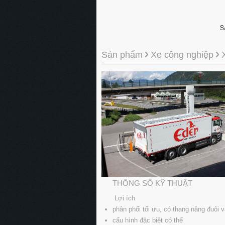
Sản phẩm
Xe công nghiệp
THÔNG SỐ KỸ THUẬT
Lợi ích
phân phối tối ưu, có thang nâng đuôi v
cấu hình đặc biệt có thể