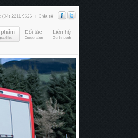
: (04) 2211 9626
Chia sẻ
|
 phẩm
Đối tác
Liên hệ
abilities
Cooperation
Get in touch