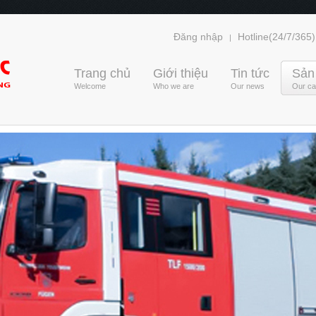
Đăng nhập
Hotline(24/7/365)
|
Trang chủ
Giới thiệu
Tin tức
Sản
Welcome
Who we are
Our news
Our cap