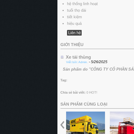
hệ thống linh hoạt
tuổi thọ dài
tiết kiệm
hiệu quả
Liên hệ
GIỚI THIỆU
Xe tải thùng
- 5/26/2025
Viết bởi: Admin.
Sản phẩm do "CÔNG TY CỔ PHẦN SẢN
Tag:
Chia sẻ bài viết:
0
HOT!
SẢN PHẨM CÙNG LOẠI