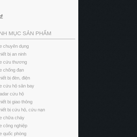
NH MỤC SẢN PHẨM
e chuyên dụng
hiết bị an ninh
e cứu thương
e chống đạn
hiết bị đèn, điện
e cứu hộ sân bay
adar cứu hộ
hiết bị giao thông
hiết bị cứu hộ, cứu nạn
e chữa cháy
e công nghiệp
e quốc phòng