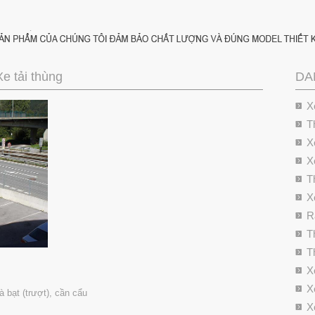
Xe tải thùng
DA
X
T
X
X
T
X
R
T
T
X
X
à bạt (trượt), cần cẩu
X