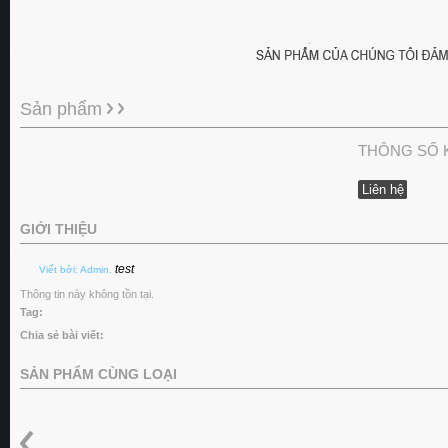
Sản phẩm
THÔNG SỐ 
Liên hệ
GIỚI THIỆU
test
Viết bởi: Admin.
Thông tin này không tồn tại.
Tag:
Chia sẻ bài viết:
SẢN PHẨM CÙNG LOẠI