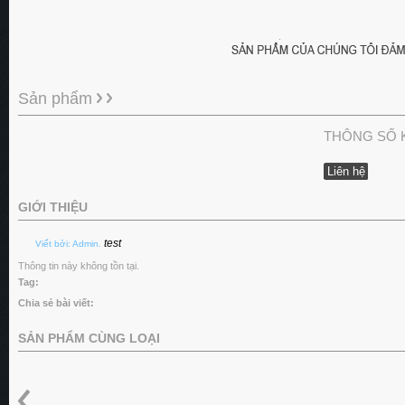
Sản phẩm
THÔNG SỐ 
Liên hệ
GIỚI THIỆU
test
Viết bởi: Admin.
Thông tin này không tồn tại.
Tag:
Chia sẻ bài viết:
SẢN PHẨM CÙNG LOẠI